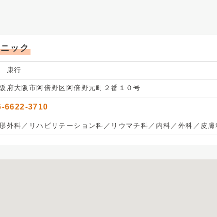
リニック
 康行
阪府大阪市阿倍野区阿倍野元町２番１０号
6-6622-3710
形外科／リハビリテーション科／リウマチ科／内科／外科／皮膚