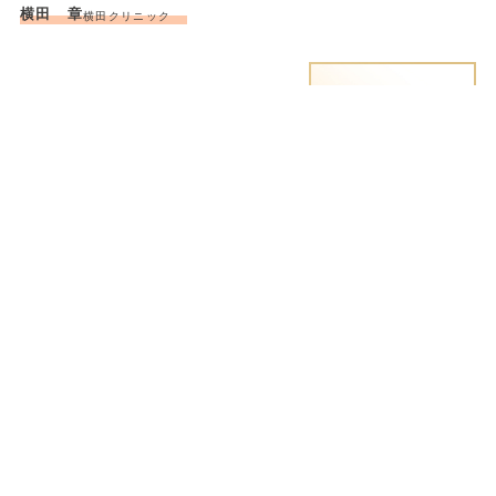
横田 章
横田クリニック
地図
医師情報
電話をかける