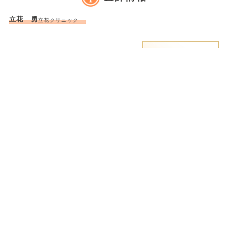
立花 勇
立花クリニック
地図
医師情報
電話をかける