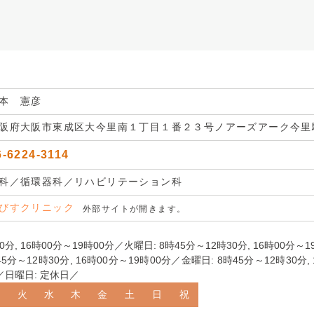
本 憲彦
阪府大阪市東成区大今里南１丁目１番２３号ノアーズアーク今里
6-6224-3114
科／循環器科／リハビリテーション科
びすクリニック
外部サイトが開きます。
0分, 16時00分～19時00分／火曜日: 8時45分～12時30分, 16時00分～
45分～12時30分, 16時00分～19時00分／金曜日: 8時45分～12時30分
分／日曜日: 定休日／
月
火
水
木
金
土
日
祝