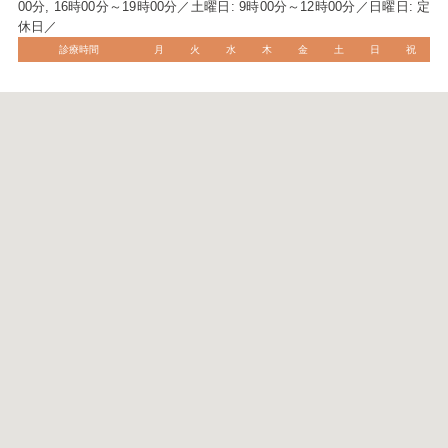
00分, 16時00分～19時00分／土曜日: 9時00分～12時00分／日曜日: 定
休日／
診療時間
月
火
水
木
金
土
日
祝