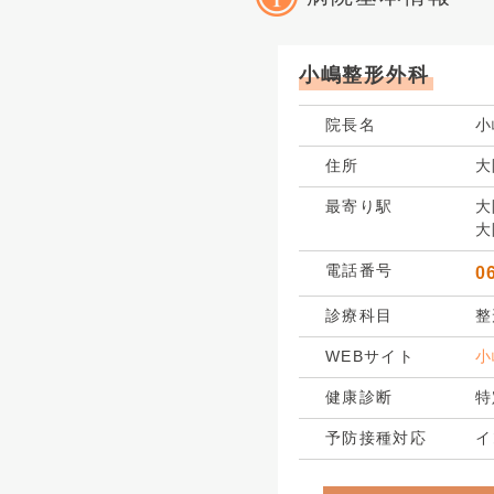
小嶋整形外科
院長名
小
住所
大
最寄り駅
大
大
電話番号
0
診療科目
整
WEBサイト
小
健康診断
特
予防接種対応
イ