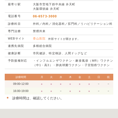
最寄り駅
大阪市営地下鉄中央線 弁天町
大阪環状線 弁天町
電話番号
06-6573-3000
診療科目
外科／内科／消化器科／肛門科／リハビリテーション科
専門治療
禁煙外来
WEBサイト
香山医院
外部サイトが開きます。
連携先病院
多根総合病院
健康診断
市民健診、特定検診、人間ドッグなど
予防接種対応
・インフルエンザワクチン・麻疹風疹（MR）ワクチン
（中1・高3）・肺炎球菌ワクチン・子宮頸癌ワクチン
診療時間
月
火
水
木
金
土
日
祝
09:00-12:00
●
●
●
●
●
●
－
－
16:00-19:00
●
●
－
●
●
●
－
－
診療時間は、確認してください。