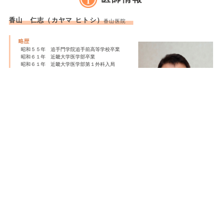
香山 仁志（カヤマ ヒトシ）
香山医院
略歴
昭和５５年 追手門学院追手前高等学校卒業
昭和６１年 近畿大学医学部卒業
昭和６１年 近畿大学医学部第１外科入局
昭和６３年 八尾徳洲会病院にて外科、整形外
科、救急医療に従事する
平成 元年 近畿大学医学部救命救急センター
にて三次救急を学ぶ
平成 元年 近畿大学医学部第１外科にて肝
臓、膵臓，胃、大腸、乳腺の診療に従事する
平成 ２年 大腸全摘術後の腸管生理機能の研
究にて博士号を修得
平成 ３年 日本外科学会認定医取得
平成 ３年 泉北陣内病院外科部長にて一般外
科，内科，救急、整形外科に従事する
平成 ４年 日本消化器外科学会認定医取得
平成 ５年 近畿大学医学部第１外科にて肝
臓、膵臓，胃、大腸、肛門，肺、乳腺の診療と
腹腔鏡手術を担当する
平成１１年 近畿大学医学部第１外科退職
平成１１年 院長として香山医院を開設
平成１５年 日本医師会認定産業医取得
学会・認定資格
日本外科学会認定医