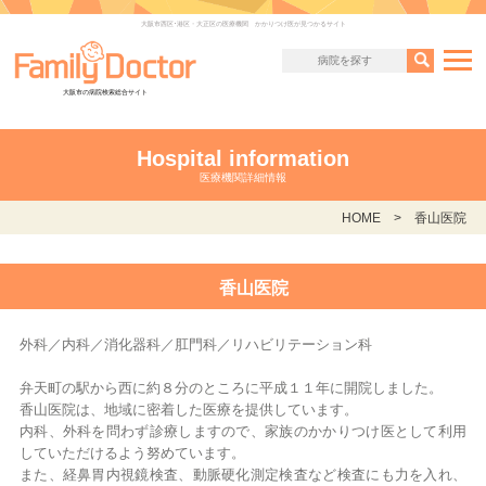
大阪市西区･港区・大正区の医療機関 かかりつけ医が見つかるサイト
大阪市の病院検索総合サイト
Hospital information
医療機関詳細情報
HOME
香山医院
香山医院
外科／内科／消化器科／肛門科／リハビリテーション科
弁天町の駅から西に約８分のところに平成１１年に開院しました。
香山医院は、地域に密着した医療を提供しています。
内科、外科を問わず診療しますので、家族のかかりつけ医として利用
していただけるよう努めています。
また、経鼻胃内視鏡検査、動脈硬化測定検査など検査にも力を入れ、